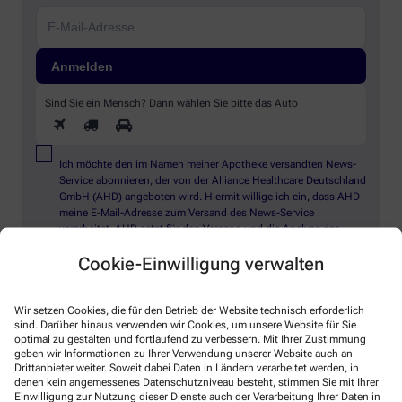
Sind Sie ein Mensch? Dann wählen Sie bitte
das Auto
Ich möchte den im Namen meiner Apotheke versandten News-
Service abonnieren, der von der Alliance Healthcare Deutschland
GmbH (AHD) angeboten wird. Hiermit willige ich ein, dass AHD
meine E-Mail-Adresse zum Versand des News-Service
verarbeitet. AHD setzt für den Versand und die Analyse des
Newsletters den Dienstleister Emarsys ein. Die Einwilligung
Cookie-Einwilligung verwalten
kann jederzeit für die Zukunft widerrufen werden (z.B. über den
Abmelde-Link in jedem Newsletter). Die sonstigen
Kontaktmöglichkeiten dafür und weitere Angaben zur
Datenverarbeitung finden sich in der
Datenschutzerklärung
Wir setzen Cookies, die für den Betrieb der Website technisch erforderlich
sind. Darüber hinaus verwenden wir Cookies, um unsere Website für Sie
optimal zu gestalten und fortlaufend zu verbessern. Mit Ihrer Zustimmung
geben wir Informationen zu Ihrer Verwendung unserer Website auch an
* Coupon-Bedingungen: Einmalig einlösbar bis zum
Drittanbieter weiter. Soweit dabei Daten in Ländern verarbeitet werden, in
31.12.2026. Mindestbestellwert: 50,00 €. Gültig auf das
denen kein angemessenes Datenschutzniveau besteht, stimmen Sie mit Ihrer
gesamte Sortiment, ausgeschlossen rezeptpflichtige Produkte.
Einwilligung zur Nutzung dieser Dienste auch der Verarbeitung Ihrer Daten in