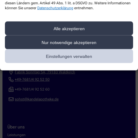
diesen Ländern gem. Artikel 49 Abs. 1 lit. a DSGVO zu. Weitere Informationen
können Sie unserer
Datenschutzerklärung
entnehmen.
Alle akzeptieren
Nur notwendige akzeptieren
Kontakt
Einstellungen verwalten
Kandel-Apotheke im Gesundheitszentrum
Fabrik Sonntag 5A
,
79183
Waldkirch
+49-7681/4 92 52 50
+49-7681/4 92 52 60
sohst@kandelapotheke.de
Über uns
Leistungen