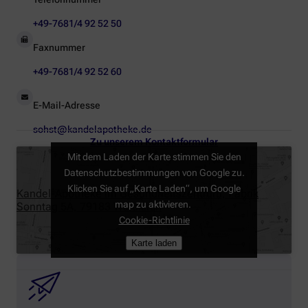
+49-7681/4 92 52 50
Faxnummer
+49-7681/4 92 52 60
E-Mail-Adresse
sohst@kandelapotheke.de
Zu unserem Kontaktformular
Mit dem Laden der Karte stimmen Sie den
Datenschutzbestimmungen von Google zu.
Klicken Sie auf „Karte Laden“, um Google
Kandel-Apotheke im Gesundheitszentrum, Fabrik
map zu aktivieren.
Sonntag 5A, 79183 Waldkirch
Cookie-Richtlinie
Karte laden