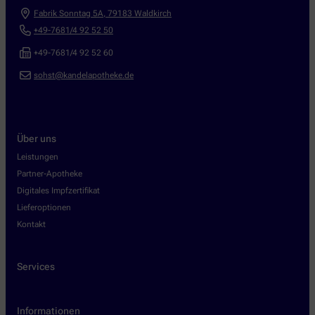
Fabrik Sonntag 5A
,
79183
Waldkirch
+49-7681/4 92 52 50
+49-7681/4 92 52 60
sohst@kandelapotheke.de
Über uns
Leistungen
Partner-Apotheke
Digitales Impfzertifikat
Lieferoptionen
Kontakt
Services
Informationen