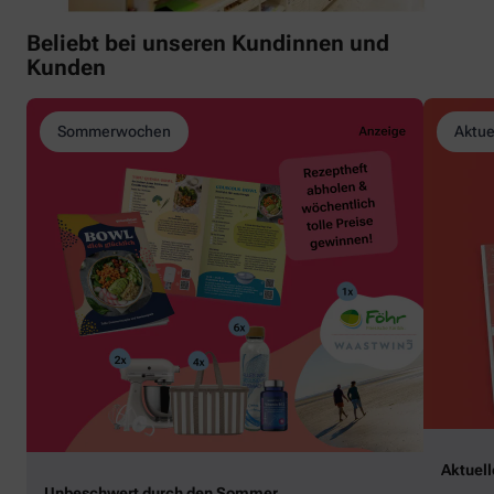
Beliebt bei unseren Kundinnen und
Kunden
Sommerwochen
Aktue
Aktuel
Unbeschwert durch den Sommer