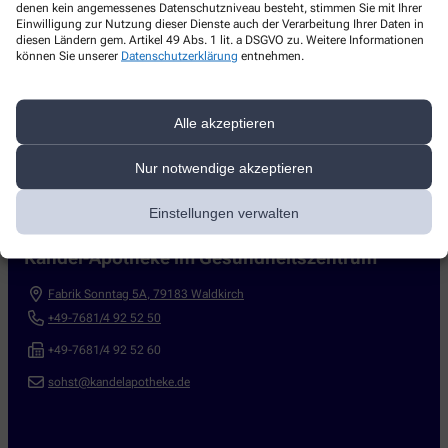
denen kein angemessenes Datenschutzniveau besteht, stimmen Sie mit Ihrer
Einwilligung zur Nutzung dieser Dienste auch der Verarbeitung Ihrer Daten in
diesen Ländern gem. Artikel 49 Abs. 1 lit. a DSGVO zu. Weitere Informationen
können Sie unserer
Datenschutzerklärung
entnehmen.
Alle akzeptieren
Nur notwendige akzeptieren
Kontakt
Einstellungen verwalten
Kandel-Apotheke im Gesundheitszentrum
Fabrik Sonntag 5A
,
79183
Waldkirch
+49-7681/4 92 52 50
+49-7681/4 92 52 60
sohst@kandelapotheke.de