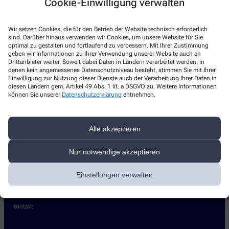
Cookie-Einwilligung verwalten
Kontakt
Wir setzen Cookies, die für den Betrieb der Website technisch erforderlich
Kandel-Apotheke im Gesundheitszentrum
sind. Darüber hinaus verwenden wir Cookies, um unsere Website für Sie
optimal zu gestalten und fortlaufend zu verbessern. Mit Ihrer Zustimmung
Fabrik Sonntag 5A
,
79183
Waldkirch
geben wir Informationen zu Ihrer Verwendung unserer Website auch an
Drittanbieter weiter. Soweit dabei Daten in Ländern verarbeitet werden, in
+49-7681/4 92 52 50
denen kein angemessenes Datenschutzniveau besteht, stimmen Sie mit Ihrer
Einwilligung zur Nutzung dieser Dienste auch der Verarbeitung Ihrer Daten in
+49-7681/4 92 52 60
diesen Ländern gem. Artikel 49 Abs. 1 lit. a DSGVO zu. Weitere Informationen
können Sie unserer
Datenschutzerklärung
entnehmen.
sohst@kandelapotheke.de
Alle akzeptieren
Über uns
Nur notwendige akzeptieren
Leistungen
Partner-Apotheke
Einstellungen verwalten
Digitales Impfzertifikat
Lieferoptionen
Kontakt